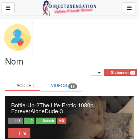
Nom
S'abonner
0
ACCUEIL
VIDÉOS
18
Bottle-Up-2The-Life-Erotic-1080p-
ForeverAloneDude-3
148
0
Default
HD
Lire