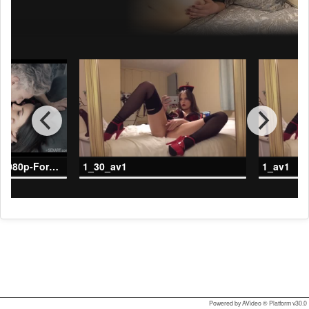
Face-To-FaceSexArt-1080p-ForeverAloneDude-7
1_30_av1
1_av1
Powered by AVideo ® Platform v30.0