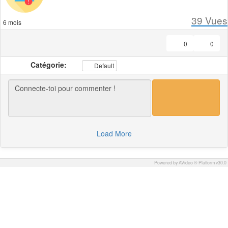
39
Vues
6 mois
0
0
Catégorie:
Default
Load More
Powered by AVideo ® Platform v30.0