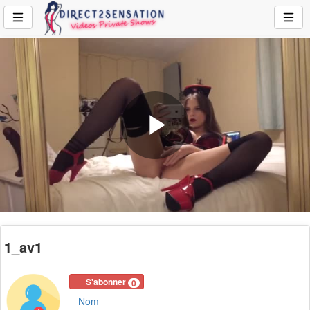
Play
Video
1_av1
S'abonner
0
Nom