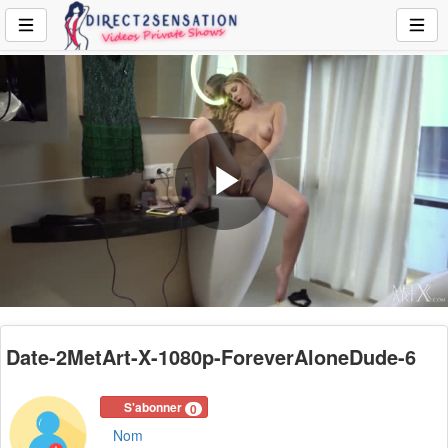
Play
Video
Date-2MetArt-X-1080p-ForeverAloneDude-6
S'abonner
0
Nom