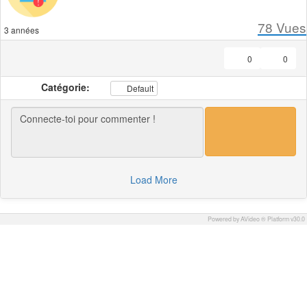
78
Vues
3 années
0
0
Catégorie:
Default
Load More
Powered by AVideo ® Platform v30.0