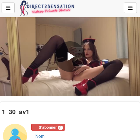
Play
Video
1_30_av1
S'abonner
0
Nom