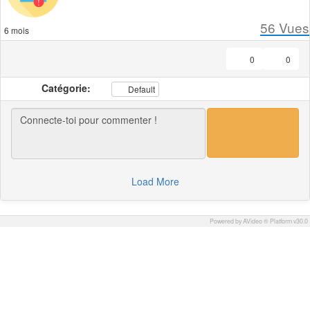
56
Vues
6 mois
0
0
Catégorie:
Default
Load More
Powered by AVideo ® Platform v30.0