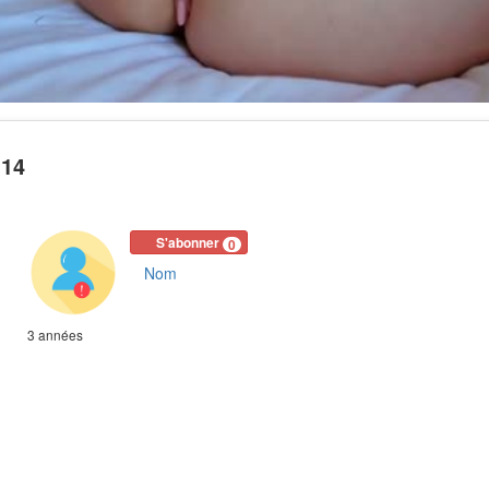
-14
S'abonner
0
Nom
3 années