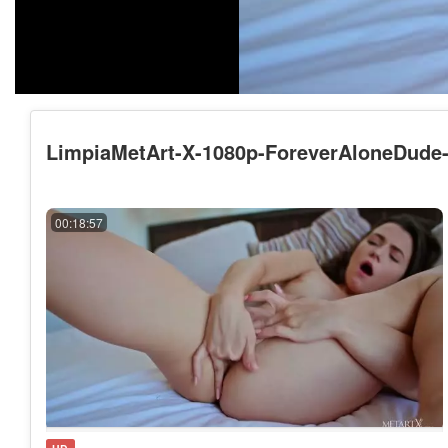
LimpiaMetArt-X-1080p-ForeverAloneDude
00:18:57